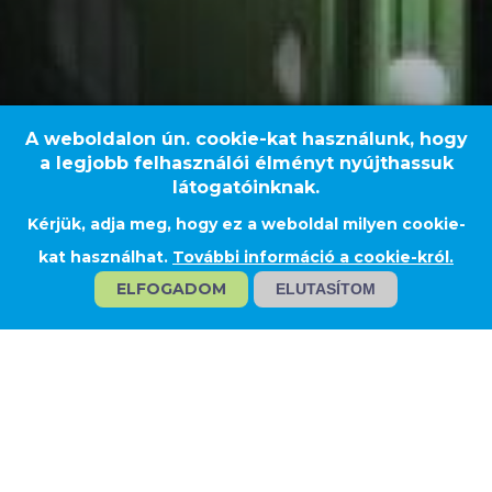
A weboldalon ún. cookie-kat használunk, hogy
a legjobb felhasználói élményt nyújthassuk
látogatóinknak.
Kérjük, adja meg, hogy ez a weboldal milyen cookie-
Foktő
kat használhat.
További információ a cookie-król.
ELFOGADOM
ELUTASÍTOM
GLENCORE
NÖVÉNYOLAJGYÁR 2. ÜTEM -
GABONAFELDOLGOZÁSI
TECHNOLÓGIA TELEPÍTÉSE