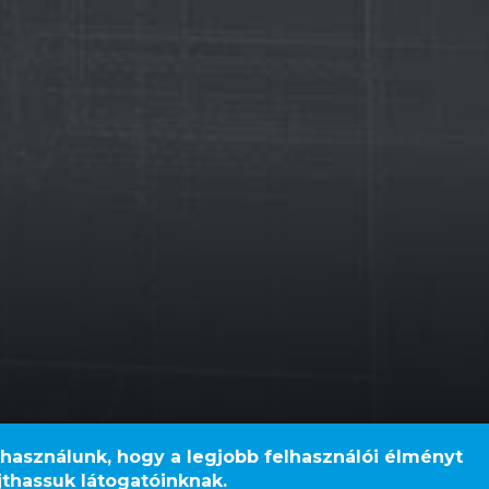
 használunk, hogy a legjobb felhasználói élményt
Samsung SDI ka
jthassuk látogatóinknak.