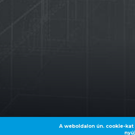
A weboldalon ún. cookie-kat
nyú