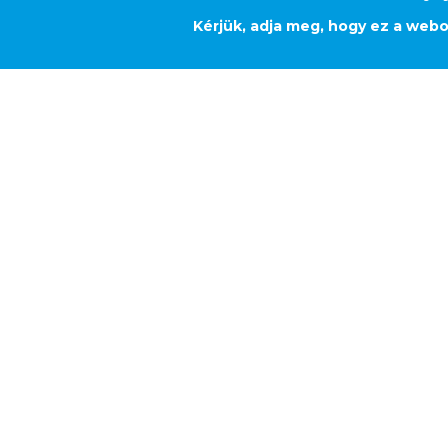
Kérjük, adja meg, hogy ez a webo
SAMSUNG SDI
ÜTEM
Projekt típusa
Technológiai kivitelezés
Főbb jellemzői
Tervezés