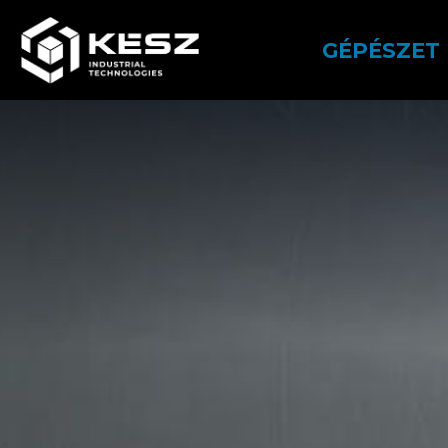
Ugrás
a
GÉPÉSZET
tartalomra