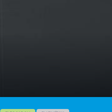
zánház bővítése, 1. ütem
Göd