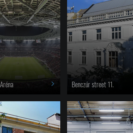
>
 Aréna
Benczúr street 11.