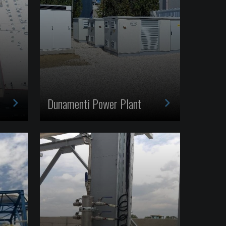
>
>
Dunamenti Power Plant