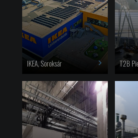
>
IKEA, Soroksár
T2B Pi